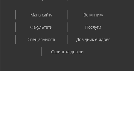
Мапа сайту
Вступнику
Факультети
Послуги
Спеціальності
Довідник e-адрес
Скринька довіри