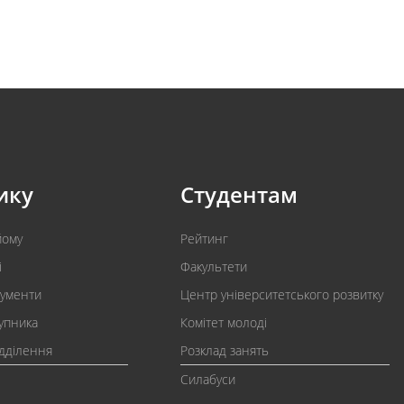
ику
Студентам
йому
Рейтинг
і
Факультети
кументи
Центр університетського розвитку
упника
Комітет молоді
ідділення
Розклад занять
Силабуси