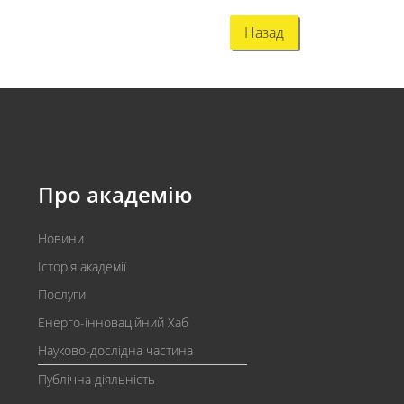
Назад
Про академію
Новини
Історія академії
Послуги
Енерго-інноваційний Хаб
Науково-дослідна частина
Публічна діяльність