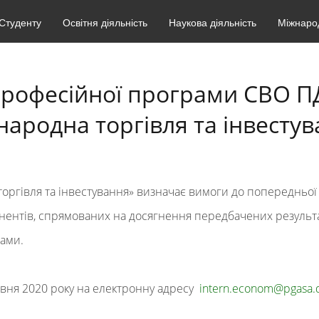
Студенту
Освітня діяльність
Наукова діяльність
Міжнарод
професійної програми СВО ПД
ародна торгівля та інвесту
оргівля та інвестування»
визначає
вимоги до попередньої 
онентів, спрямованих на досягнення передбачених результ
рами.
вня 2020 року на електронну адресу
intern.econom@pgasa.