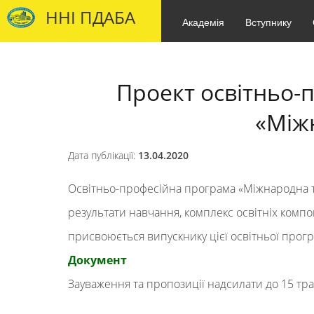
ННІ ПДАБА
Академія
Вступнику
Проект освітньо-
«Міжн
Дата публікації:
13.04.2020
Освітньо-професійна програма
«
Міжнародна т
результати навчання, комплекс освітніх комп
присвоюється випускнику цієї освітньої прог
Документ
Зауваження та пропозиції надсилати до
15
тра