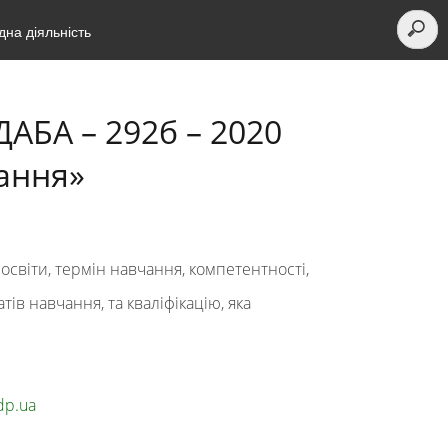
на діяльність
АБА – 292б – 2020
вання»
освіти, термін навчання,
компетентності,
атів навчання
,
та кваліфікацію,
яка
dp.ua