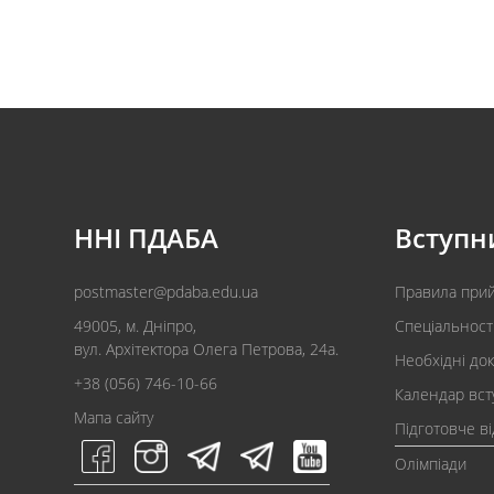
ННІ ПДАБА
Вступн
postmaster@pdaba.edu.ua
Правила при
49005, м. Дніпро,
Спеціальност
вул. Архітектора Олега Петрова, 24а.
Необхідні до
+38 (056) 746-10-66
Календар вст
Мапа сайту
Підготовче в
Олімпіади