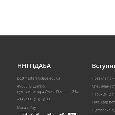
ННІ ПДАБА
Вступн
postmaster@pdaba.edu.ua
Правила при
49005, м. Дніпро,
Спеціальност
вул. Архітектора Олега Петрова, 24а.
Необхідні до
+38 (056) 746-10-66
Календар вст
Мапа сайту
Підготовче в