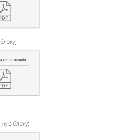
блоку)
 теплоізоляція
ну з блоку)