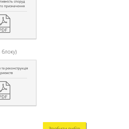
тивність споруд
го призначення
 блоку)
 та реконструкція
приємств
Зробити вибір