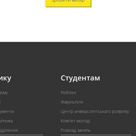
ику
Студентам
йому
Рейтинг
і
Факультети
кументи
Центр університетського розвитку
упника
Комітет молоді
ідділення
Розклад занять