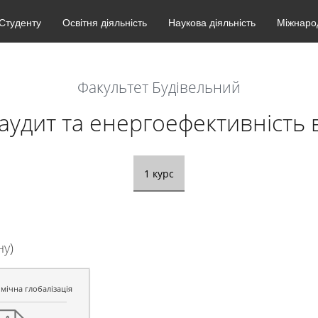
Студенту
Освітня діяльність
Наукова діяльність
Міжнарод
Факультет Будівельний
удит та енергоефективність в
1 курс
ну)
мічна глобалізація