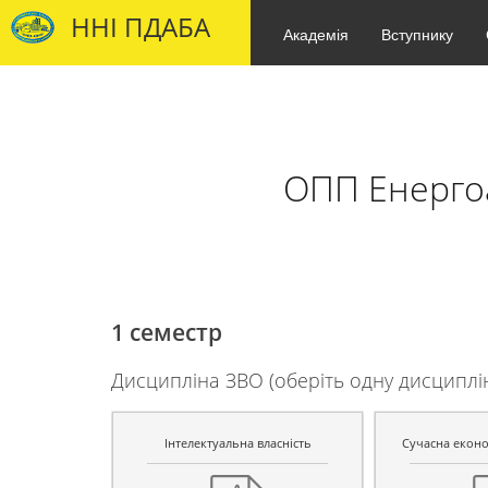
ННІ ПДАБА
Академія
Вступнику
ОПП Енергоа
1 семестр
Дисципліна ЗВО (оберіть одну дисциплі
Інтелектуальна власність
Сучасна еконо