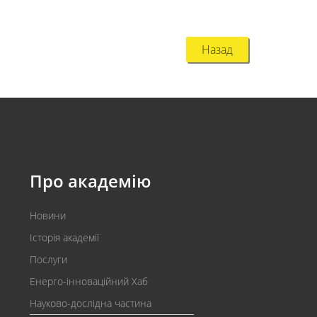
Назад
Про академію
Новини
Історія академії
Послуги
Енерго-інноваційний Хаб
Науково-дослідна частина