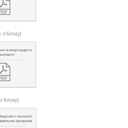
з блоку)
ня та енергоаудит в
исловості
з блоку)
берігаючі технології
івельних матеріалів