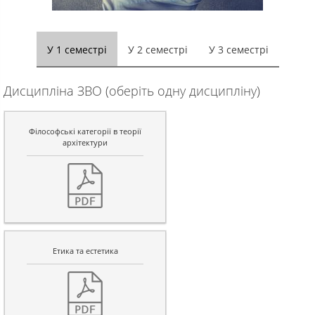
У 1 семестрі
У 2 семестрі
У 3 семестрі
Дисципліна ЗВО (оберіть одну дисципліну)
Філософські категорії в теорії
архітектури
Етика та естетика