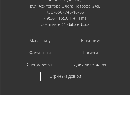
вул. Архітектора Олега Петрова, 24а.
+38 (056) 746-10-66
( 9:00 - 15:00 Пн - Пт )
postmaster@pdaba.edu.ua
Мапа сайту
Вступнику
Факультети
Послуги
Спеціальності
Довідник e-адрес
Скринька довіри