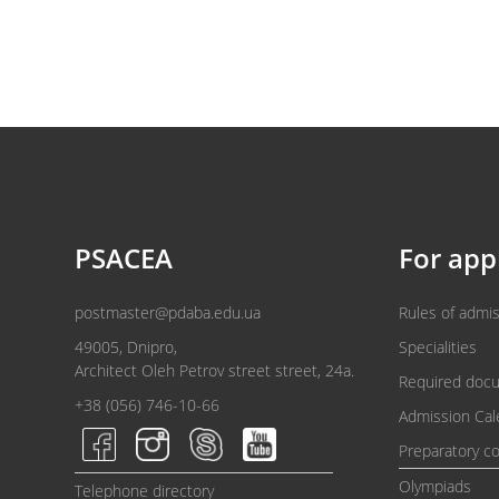
PSACEA
For app
postmaster@pdaba.edu.ua
Rules of admi
49005, Dnipro,
Specialities
Architect Oleh Petrov street street, 24a.
Required doc
+38 (056) 746-10-66
Admission Cal
Preparatory c
Olympiads
Telephone directory