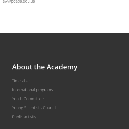
law@pdaba.edu.ua
About the Academy
Timetable
International programs
Youth Committee
Young Scientists Council
Public activity