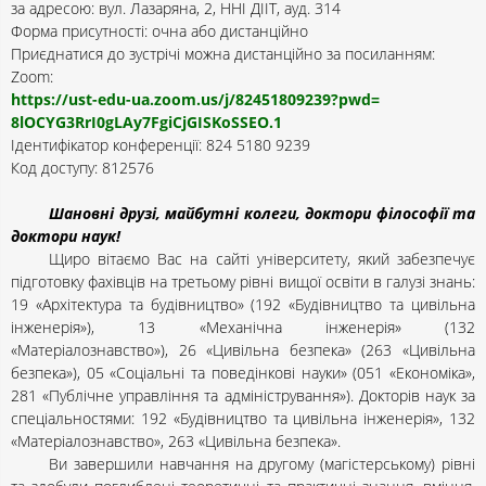
за адресою: вул. Лазаряна, 2, ННІ ДІІТ, ауд. 314
Форма присутності: очна або дистанційно
Приєднатися до зустрічі можна дистанційно за посиланням:
Zoom:
https://ust-edu-ua.zoom.us/j/
82451809239?pwd=
8lOCYG3RrI0gLAy7FgiCjGISKoSSEO
.1
Ідентифікатор конференції: 824 5180 9239
Код доступу: 812576
Шановні друзі, майбутні колеги, доктори філософії та
доктори наук!
Щиро вітаємо Вас на сайті університету, який забезпечує
підготовку фахівців на третьому рівні вищої освіти в галузі знань:
19 «Архітектура та будівництво» (192 «Будівництво та цивільна
інженерія»), 13 «Механічна інженерія» (132
«Матеріалознавство»), 26 «Цивільна безпека» (263 «Цивільна
безпека»), 05 «Соціальні та поведінкові науки» (051 «Економіка»,
281 «Публічне управління та адміністрування»). Докторів наук за
спеціальностями: 192 «Будівництво та цивільна інженерія», 132
«Матеріалознавство», 263 «Цивільна безпека».
Ви завершили навчання на другому (магістерському) рівні