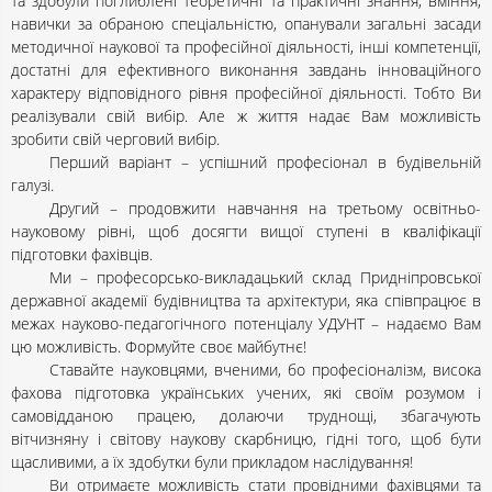
та здобули поглиблені теоретичні та практичні знання, вміння,
навички за обраною спеціальністю, опанували загальні засади
методичної наукової та професійної діяльності, інші компетенції,
достатні для ефективного виконання завдань інноваційного
характеру відповідного рівня професійної діяльності. Тобто Ви
реалізували свій вибір. Але ж життя надає Вам можливість
зробити свій черговий вибір.
Перший варіант – успішний професіонал в будівельній
галузі.
Другий – продовжити навчання на третьому освітньо-
науковому рівні, щоб досягти вищої ступені в кваліфікації
підготовки фахівців.
Ми – професорсько-викладацький склад Придніпровської
державної академії будівництва та архітектури, яка співпрацює в
межах науково-педагогічного потенціалу УДУНТ – надаємо Вам
цю можливість. Формуйте своє майбутнє!
Ставайте науковцями, вченими, бо професіоналізм, висока
фахова підготовка українських учених, які своїм розумом і
самовідданою працею, долаючи труднощі, збагачують
вітчизняну і світову наукову скарбницю, гідні того, щоб бути
щасливими, а їх здобутки були прикладом наслідування!
Ви отримаєте можливість стати провідними фахівцями та