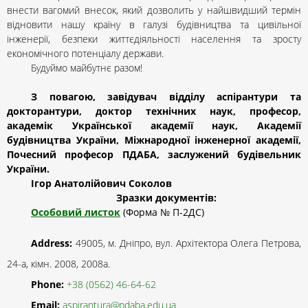
внести вагомий внесок, який дозволить у найшвидший термін
відновити нашу країну в галузі будівництва та цивільної
інженерії, безпеки життєдіяльності населення та зросту
економічного потенціалу держави.
Будуймо майбутнє разом!
З повагою, завідувач відділу аспірантури та
докторантури, доктор технічних наук, професор,
академік Української академії наук, Академії
будівництва України, Міжнародної інженерної академії,
Почесний професор ПДАБА, заслужений будівельник
України.
Ігор Анатолійович Соколов
Зразки документів:
Особовий листок
(Форма № П-2ДС)
Address:
49005, м. Дніпро, вул. Архітектора Олега Петрова,
24-а, кімн. 2008, 2008а.
Phone:
+38 (0562) 46-64-62
Email:
aspirantura@pdaba.edu.ua