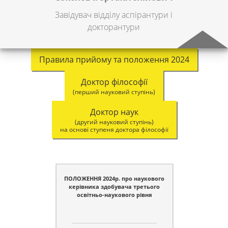
Завідувач відділу аспірантури і
докторантури
Правила прийому та положення 2024
Доктор філософії
(перший науковий ступінь)
Доктор наук
(другий науковий ступінь)
на основі ступеня доктора філософії
ПОЛОЖЕННЯ 2024р. про наукового
керівника здобувача третього
освітньо-наукового рівня