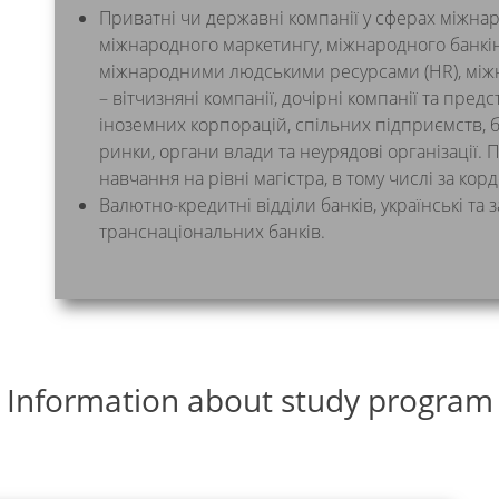
Приватні чи державні компанії у сферах міжнаро
міжнародного маркетингу, міжнародного банкін
міжнародними людськими ресурсами (HR), між
– вітчизняні компанії, дочірні компанії та пред
іноземних корпорацій, спільних підприємств, 
ринки, органи влади та неурядові організації.
навчання на рівні магістра, в тому числі за кор
Валютно-кредитні відділи банків, українські та з
транснаціональних банків.
Information about study program