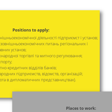
Positions to apply:
ішньоекономічної діяльності підприємст і установ;
з зовнішньоекономічних питань регіональних і
вних установ;
жнародної торгівлі та митного регулювання;
спорту;
но-кредитних відділів банків;
родних підприємств, відомств, організацій;
ота в дипломатичних представництвах).
Places to work: