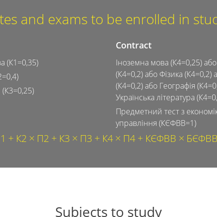
cates and exams to be enrolled in st
Contract
а (К1=0,35)
Іноземна мова (К4=0,25) або
(К4=0,2) або Фізика (К4=0,2) 
=0,4)
(К4=0,2) або Географія (К4=0
 (К3=0,25)
Українська література (К4=0
Предметний тест з економік
управління (КЄФВВ=1)
1 + К2 × П2 + К3 × П3 + К4 × П4 + КЄФВВ × БЄФВВ)
Subjects to study