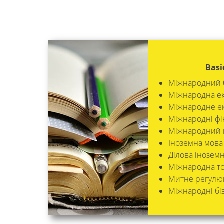
Basi
Міжнародний б
Міжнародна ек
Міжнародне ек
Міжнародні фі
Міжнародний 
Іноземна мова
Ділова іноземн
Міжнародна то
Митне регулюв
Міжнародні біз