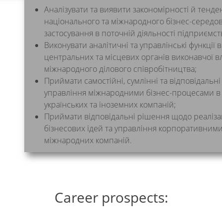
Аналізувати та виявити закономірності й тенден
національного та міжнародного бізнес-середо
застосування в поточній діяльності підприємств
Виконувати аналітичні та управлінські функції в
центральних та місцевих органів виконавчої в
міжнародного ділового співробітництва;
Приймати самостійні, сумлінні та відповідальні
управління міжнародними бізнес-процесами в 
українських та іноземних компаній;
Приймати відповідальні рішення щодо реаліза
бізнесових ідей та управління корпоративним
міжнародних компаній.
Career prospects: