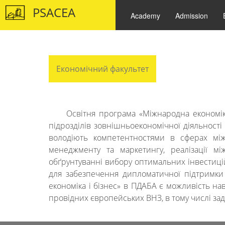
PSACEA
Academy
Admission
Економічний факультет
Освітня програма «Міжнародна економіка
підрозділів зовнішньоекономічної діяльності
володіють компетентностями в сферах міжна
менеджменту та маркетингу, реалізації мі
обґрунтуванні вибору оптимальних інвестицій
для забезпечення дипломатичної підтримки 
економіка і бізнес» в ПДАБА є можливість н
провідних європейських ВНЗ, в тому числі за