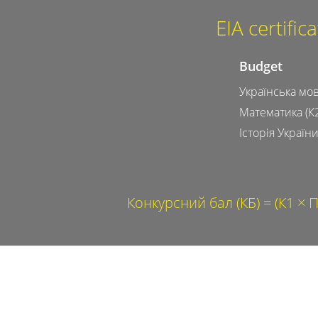
EIA certifi
Budget
Українська мов
Математика (К2
Історія України
Конкурсний бал (КБ) = (К1 × П