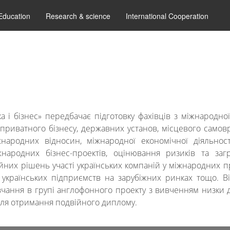
Education
Research & science
International Cooperation
 і бізнес» передбачає підготовку фахівців з міжнародно
 приватного бізнесу, державних установ, місцевого самов
родних відносин, міжнародної економічної діяльності,
жнародних бізнес-проектів, оцінювання ризиків та за
них рішень участі українських компаній у міжнародних п
українських підприємств на зарубіжних ринках тощо. В
авчання в групі англофонного проекту з вивченням низки
для отримання подвійного диплому.