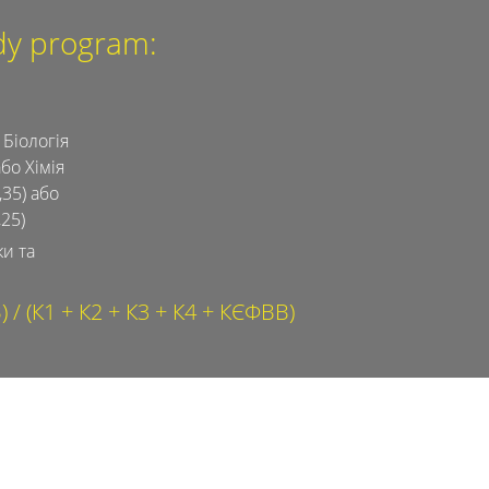
udy program:
 Біологія
або Хімія
,35) або
,25)
и та
 / (К1 + К2 + К3 + К4 + КЄФВВ)