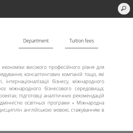
Department
Tuition fees
ї економіки високого професійного рівня для
рядування, консалтингових компаній тощо, які
 інтернаціоналізації бізнесу, міжнародного
гроз міжнародного бізнесового середовища;
роектах; підготовці аналітичних рекомендацій
ідмінністю освітньої програми « Міжнародна
 дисциплін англійською мовою, стажуванням в