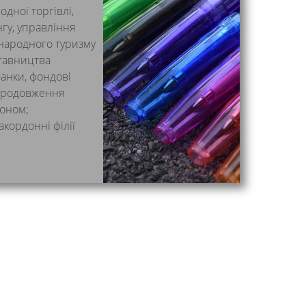
дної торгівлі,
гу, управління
народного туризму
ставництва
банки, фондові
 Продовження
доном;
акордонні філії