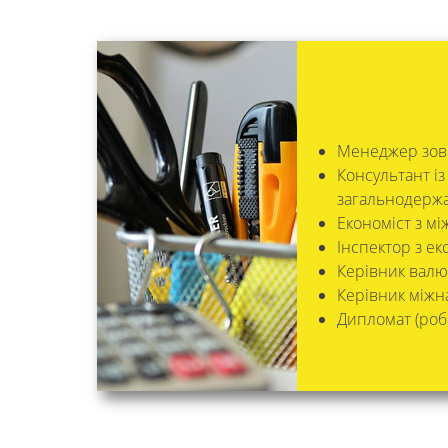
Менеджер зовн
Консультант і
загальнодержа
Економіст з мі
Інспектор з ек
Керівник валют
Керівник міжна
Дипломат (роб