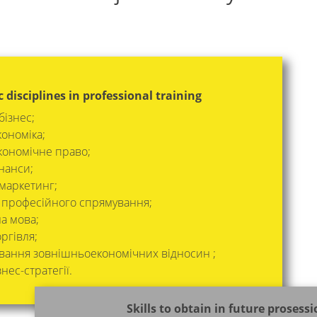
c disciplines in professional training
ізнес;
ономіка;
ономічне право;
нанси;
маркетинг;
 професійного спрямування;
а мова;
ргівля;
ання зовнішньоекономічних відносин ;
нес-стратегії.
Skills to obtain in future prosessi