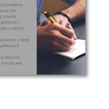
ції розвитку
вища для
, утанов;
 діяльності
лади у царині
 рішення у сфері
діяльності
ції власних
и інтересами