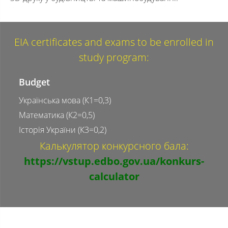
EIA certificates and exams to be enrolled in
study program:
Budget
Українська мова (К1=0,3)
Математика (К2=0,5)
Історія України (К3=0,2)
Калькулятор конкурсного бала:
https://vstup.edbo.gov.ua/konkurs-
calculator