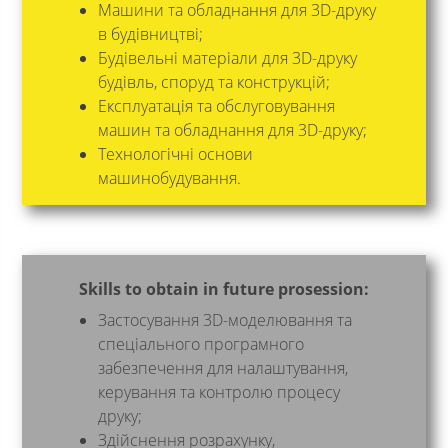
Машини та обладнання для 3D-друку
в будівництві;
Будівельні матеріали для 3D-друку
будівль, споруд та конструкцій;
Експлуатація та обслуговування
машин та обладнання для 3D-друку;
Технологічні основи
машинобудування.
Skills to obtain in future prosession:
Застосування 3D-моделювання та
спеціального програмного
забезпечення для налаштування,
керування та контролю процесу
друку;
Здійснення розрахунку,