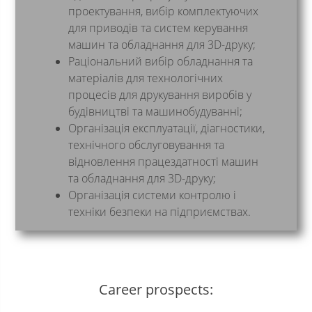
проектування, вибір комплектуючих
для приводів та систем керування
машин та обладнання для 3D-друку;
Раціональний вибір обладнання та
матеріалів для технологічних
процесів для друкування виробів у
будівництві та машинобудуванні;
Організація експлуатації, діагностики,
технічного обслуговування та
відновлення працездатності машин
та обладнання для 3D-друку;
Організація системи контролю і
техніки безпеки на підприємствах.
Career prospects: