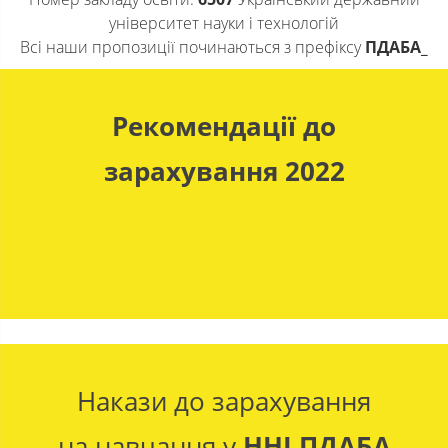
університет науки і технологій
Всі наши пропозиції починаються з префіксу
ПДАБА_
Рекомендації до
зарахування 2022
Накази до зарахування
на навчання у
ННІ ПДАБА