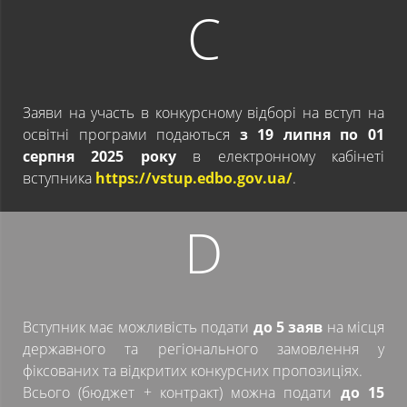
C
Заяви на участь в конкурсному відборі на вступ на
освітні програми подаються
з 19 липня по 01
серпня 2025 року
в електронному кабінеті
вступника
https://vstup.edbo.gov.ua/
.
D
Вступник має можливість подати
до 5 заяв
на місця
державного та регіонального замовлення у
фіксованих та відкритих конкурсних пропозиціях.
Всього (бюджет + контракт) можна подати
до 15