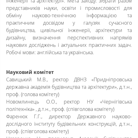
інженерії та архітектурі». Мета заходу: зібрати разом
представників науки, освіти і промисловості для
обміну науково-технічною інформацією та
практичним досвідом у галузях сучасного
будівництва, цивільної інженерії, архітектури та
дизайну, визначення перспективних напрямів
наукових досліджень і актуальних практичних задач.
Робочі мови: англійська та українська.
Науковий комітет
Савицький М.В., ректор ДВНЗ «Придніпровська
державна академія будівництва та архітектури», д.т.н.,
проф. (голова комітету)
Новомлинець О.О., ректор НУ «Чернігівська
політехніка» , д.т.н., проф. (співголова комітету)
Фаренюк Г.Г., директор Державного науково-
дослідного інституту будівельних конструкцій, д.т.н.,
проф. (співголова комітету)