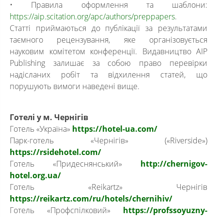
• Правила оформлення та шаблони:
https://aip.scitation.org/apc/authors/preppapers
.
Статті приймаються до публікації за результатами
таємного рецензування, яке організовується
науковим комітетом конференції. Видавництво AIP
Publishing залишає за собою право перевірки
надісланих робіт та відхилення статей, що
порушують вимоги наведені вище.
Готелі у м. Чернігів
Готель «Україна»
https://hotel-ua.com/
Парк-готель «Чернігів» («Riverside»)
https://rsidehotel.com/
Готель «Придеснянський»
http://chernigov-
hotel.org.ua/
Готель «Reikartz» Чернігів
https://reikartz.com/ru/hotels/chernihiv/
Готель «Профспілковий»
https://profssoyuzny-