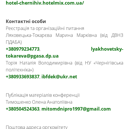
hotel-chernihiv.hotelmix.com.ua/
Контактні особи
Реєстрація та організаційні питання
Ляховецька-Токарєва Марина Марківна (від ДВНЗ
ПДАБА)
+380979234773
,
lyakhovetsky-
tokareva@pgasa.dp.ua
Торія Наталія Володимирівна (від НУ «Чернігівська
політехніка»)
+380933693837
,
ibfdek@ukr.net
Публікація матеріалів конференції
Тимошенко Олена Анатоліївна
+380504524363
,
mitomdnipro1997@gmail.com
Поштова адреса оргкомітету