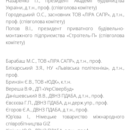
Назаренко І.І., президент Академії будівництва
України, д.т.н., проф. (співголова комітету)
Городецький О.С., засновник ТОВ «ЛІРА САПР», д.т.н.,
проф. (співголова комітету)
Попов В.І., президент приватного будівельно-
монтажного підприємства «Строїтель-П» (співголова
комітету)
Барабаш М.С., ТОВ «ЛІРА САПР», д.т.н., проф.
Бліхарський З.Я., НУ «Львівська політехніка», д.т.н.,
проф.
Бринзін Є.В., ТОВ «ЮДК», к.т.н.
Вереша В.Ф., ДП «УкрСіверБуд»
Данішевський В.В., ДВНЗ ПДАБА, д.т.н., проф.
Євсєєва Г.П., ДВНЗ ПДАБА, д.н.держ.упр., проф.
Єгоров Є.А., ДВНЗ ПДАБА, д.т.н., проф.
Юр’єва І., Німецьке товариство міжнародного
співробітництва GIZ