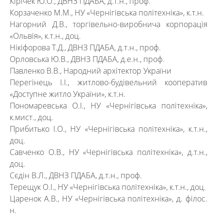
Кірічек Ю.О., ДВНЗ ПДАБА, д.т.н., проф.
Корзаченко М.М., НУ «Чернігівська політехніка», к.т.н.
Нагорний Д.В., торгівельно-виробнича корпорація
«Ольвія», к.т.н., доц.
Нікіфорова Т.Д., ДВНЗ ПДАБА, д.т.н., проф.
Орловська Ю.В., ДВНЗ ПДАБА, д.е.н., проф.
Павленко В.В., Народний архітектор України
Перегінець І.І., житлово-будівельний кооператив
«Доступне житло України», к.т.н.
Пономаревська О.І., НУ «Чернігівська політехніка»,
к.мист., доц.
Прибитько І.О., НУ «Чернігівська політехніка», к.т.н.,
доц.
Савченко О.В., НУ «Чернігівська політехніка», д.т.н.,
доц.
Сєдін В.Л., ДВНЗ ПДАБА, д.т.н., проф.
Терещук О.І., НУ «Чернігівська політехніка», к.т.н., доц.
Царенок А.В., НУ «Чернігівська політехніка», д. філос.
н.