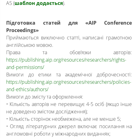
А5 (
шаблон додається
).
Підготовка статей для «AIP Conference
Proceedings»
Приймаються виключно статті, написані грамотною
англійською мовою.
Права та обов’язки авторів:
https://publishing.aip.org/resources/researchers/rights-
and-permissions/
Вимоги до етики та академічної доброчесності:
https://publishing.aip.org/resources/researchers/policies-
and-ethics/authors/
Вимоги до змісту та оформлення:
• Кількість авторів не перевищує 4-5 осіб (якщо інше
не доведено змістом дослідження);
• Кількість сторінок необмежена, але не менше 5;
• Огляд літературних джерел включає посилання на
англомовні роботи у міжнародних виданнях;