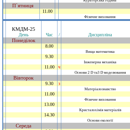
Кураторська година
П`ятниця
~
11.00
_
Фiзичне виховання
.
КМДМ-25
День
Час
/
Дисциплiна
Понедiлок
~
8.00
_
Вища математика
9.30
_
Iнженерна механiка
11.00
ч
_
Основи 2 D та3 D моделювання
Вiвторок
~
9.30
з
_
Матерiалознавство
11.00
_
Фiзичне виховання
13.00
_
Кристалохiмiя матерiалiв
14.30
_
Основи екологiї
Середа
~