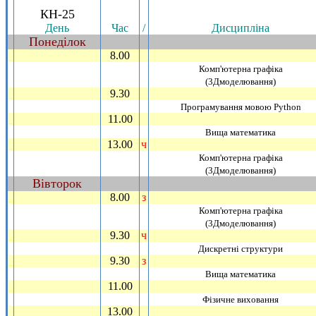
.
КН-25
День
Час
/
Дисциплiна
Понедiлок
~
8.00
_
Комп'ютерна графiка
(3Дмоделювання)
9.30
_
Програмування мовою Python
11.00
_
Вища математика
13.00
ч
_
Комп'ютерна графiка
(3Дмоделювання)
Вiвторок
~
8.00
з
_
Комп'ютерна графiка
(3Дмоделювання)
9.30
ч
_
Дискретнi структури
9.30
з
_
Вища математика
11.00
_
Фiзичне виховання
13.00
_