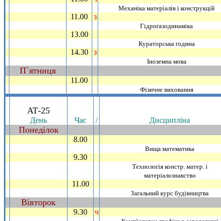
Механiка матерiалiв i конструкцiй
11.00
з
_
Гiдрогазодинамiка
13.00
_
Кураторська година
14.30
з
_
Iноземна мова
П`ятниця
~
11.00
_
Фiзичне виховання
.
АТ-25
День
Час
/
Дисциплiна
Понедiлок
~
8.00
_
Вища математика
9.30
_
Технологiя констр. матер. i
матерiалознавство
11.00
_
Загальний курс будiвництва
Вiвторок
~
9.30
ч
_