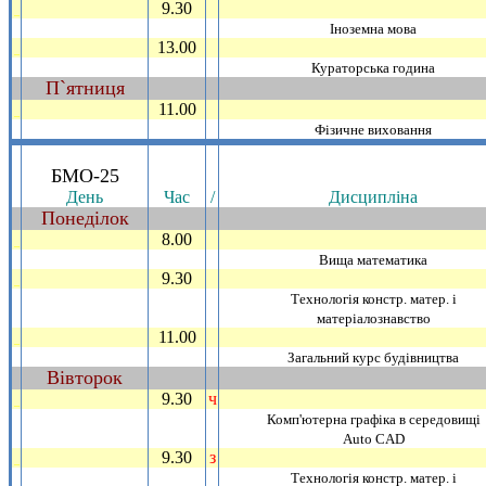
9.30
_
Iноземна мова
13.00
_
Кураторська година
П`ятниця
~
11.00
_
Фiзичне виховання
.
БМО-25
День
Час
/
Дисциплiна
Понедiлок
~
8.00
_
Вища математика
9.30
_
Технологiя констр. матер. i
матерiалознавство
11.00
_
Загальний курс будiвництва
Вiвторок
~
9.30
ч
_
Комп'ютерна графiка в середовищi
Аuto CAD
9.30
з
_
Технологiя констр. матер. i