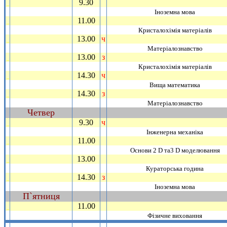
9.30
_
Iноземна мова
11.00
_
Кристалохiмiя матерiалiв
13.00
ч
_
Матерiалознавство
13.00
з
_
Кристалохiмiя матерiалiв
14.30
ч
_
Вища математика
14.30
з
_
Матерiалознавство
Четвер
~
9.30
ч
_
Iнженерна механiка
11.00
_
Основи 2 D та3 D моделювання
13.00
_
Кураторська година
14.30
з
_
Iноземна мова
П`ятниця
~
11.00
_
Фiзичне виховання