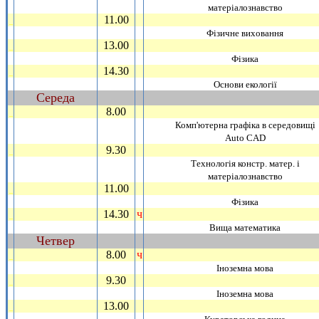
матерiалознавство
11.00
_
Фiзичне виховання
13.00
_
Фiзика
14.30
_
Основи екологiї
Середа
~
8.00
_
Комп'ютерна графiка в середовищi
Аuto CAD
9.30
_
Технологiя констр. матер. i
матерiалознавство
11.00
_
Фiзика
14.30
ч
_
Вища математика
Четвер
~
8.00
ч
_
Iноземна мова
9.30
_
Iноземна мова
13.00
_