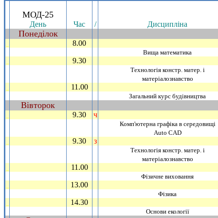
.
МОД-25
День
Час
/
Дисциплiна
Понедiлок
~
8.00
_
Вища математика
9.30
_
Технологiя констр. матер. i
матерiалознавство
11.00
_
Загальний курс будiвництва
Вiвторок
~
9.30
ч
_
Комп'ютерна графiка в середовищi
Аuto CAD
9.30
з
_
Технологiя констр. матер. i
матерiалознавство
11.00
_
Фiзичне виховання
13.00
_
Фiзика
14.30
_
Основи екологiї