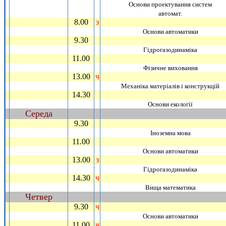
Основи проектування систем
автомат.
8.00
з
_
Основи автоматики
9.30
_
Гiдрогазодинамiка
11.00
_
Фiзичне виховання
13.00
ч
_
Механiка матерiалiв i конструкцiй
14.30
_
Основи екологiї
Середа
~
9.30
_
Iноземна мова
11.00
_
Основи автоматики
13.00
з
_
Гiдрогазодинамiка
14.30
ч
_
Вища математика
Четвер
~
9.30
ч
_
Основи автоматики
11.00
ч
_