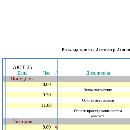
Розклад занять. 2 семестр 2 поло
.
АКIТ-25
День
Час
/
Дисциплiна
Понедiлок
~
8.00
_
Вища математика
9.30
_
Основи автоматики
11.00
_
Основи проектування систем
автомат.
Вiвторок
~
8.00
ч
_