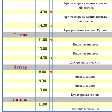
Архiтектура сучасних комп.та
нейромерю.
14.30
ч
_
Архiтектура сучасних комп.та
нейромерю.
14.30
з
_
Програмування мовою Python
Середа
~
11.00
ч
_
Вища математика
13.00
_
Вища математика
14.30
з
_
Дискретнi структури
Четвер
~
8.00
ч
_
Iноземна мова
9.30
_
Iноземна мова
13.00
_
Кураторська година
П`ятниця
~
11.00
_
Фiзичне виховання