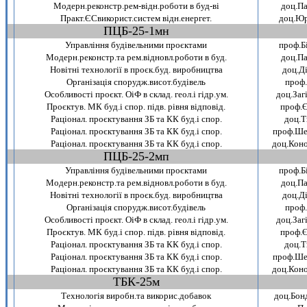
Модерн.реконстр.рем-вiдн.роботи в буд-вi
доц.Па
Практ.ЄСвикорист.систем вiдн.енергет.
доц.Юр
ПЦБ-25-1мн
~
Управлiння будiвельними проєктами
проф.Бi
Модерн.реконстр.та рем.вiдновл.роботи в буд.
доц.Па
Новiтнi технологiї в проєк.буд. виробництва
доц.Дi
Органiзацiя спорудж.висот.будiвель
проф.
Особливостi проєкт. ОiФ в склад. геол.i гiдр.ум.
доц.Заг
Проєктув. МК буд.i спор. пiдв. рiвня вiдповiд.
проф.Є
Рацiонал. проєктування ЗБ та КК буд.i спор.
доц.Т
Рацiонал. проєктування ЗБ та КК буд.i спор.
проф.Ше
Рацiонал. проєктування ЗБ та КК буд.i спор.
доц.Кон
ПЦБ-25-2мп
~
Управлiння будiвельними проєктами
проф.Бi
Модерн.реконстр.та рем.вiдновл.роботи в буд.
доц.Па
Новiтнi технологiї в проєк.буд. виробництва
доц.Дi
Органiзацiя спорудж.висот.будiвель
проф.
Особливостi проєкт. ОiФ в склад. геол.i гiдр.ум.
доц.Заг
Проєктув. МК буд.i спор. пiдв. рiвня вiдповiд.
проф.Є
Рацiонал. проєктування ЗБ та КК буд.i спор.
доц.Т
Рацiонал. проєктування ЗБ та КК буд.i спор.
проф.Ше
Рацiонал. проєктування ЗБ та КК буд.i спор.
доц.Кон
ТБК-25м
~
Технологiя виробн.та викорис.добавок
доц.Бон