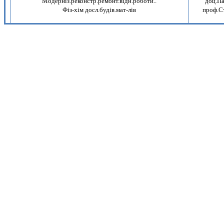
Модернiз.реконстр.ремонт.вiдн.роботи..
доц.Па
Фiз-хiм досл.будiв.мат-лiв
проф.С