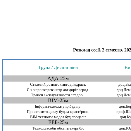
Розклад сесiї. 2 семестр. 20
.
Група / Дисципліна
Ви
АДА-25м
~
Сталевий розвиток автод.iнфраст.
доц.Ба
С.к з проект.реконстр.авт.дорiг аерод.
доц.Дем
Трансп.експлуат.якости авт.дор...
доц.Дем
ВIМ-25м
~
Iнформ.технол.в упр.буд.пр.
доц.Бо
Проект.житл.циклу буд.за крит.с/розв.
проф.Ше
ВIМ технолог модел.буд.процесiв
доц.Ку
ЕЕБ-25м
~
Технол.засоби обст.та енерг.б/с
доц.Юр